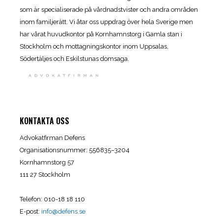
som är specialiserade på vårdnadstvister och andra områden
inom familjerätt. Vi åtar oss uppdrag över hela Sverige men
har vårat huvudkontor på Kornhamnstorg i Gamla stan i
Stockholm och mottagningskontor inom Uppsalas,
Södertäljes och Eskilstunas domsaga.
KONTAKTA OSS
Advokatfirman Defens
Organisationsnummer: 556835–3204
Kornhamnstorg 57
111 27 Stockholm
Telefon: 010-18 18 110
E-post:
info@defens.se