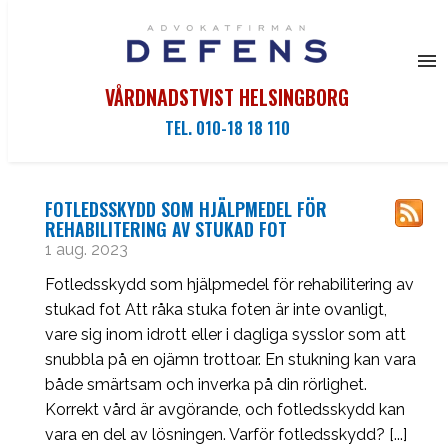
VÅRDNADSTVIST HELSINGBORG
TEL. 010-18 18 110
Hem
FOTLEDSSKYDD SOM HJÄLPMEDEL FÖR
REHABILITERING AV STUKAD FOT
Familjerätt
1 aug. 2023
Fotledsskydd som hjälpmedel för rehabilitering av
stukad fot Att råka stuka foten är inte ovanligt,
Om oss
vare sig inom idrott eller i dagliga sysslor som att
snubbla på en ojämn trottoar. En stukning kan vara
Kontakta oss
både smärtsam och inverka på din rörlighet.
Korrekt vård är avgörande, och fotledsskydd kan
vara en del av lösningen. Varför fotledsskydd? [...]